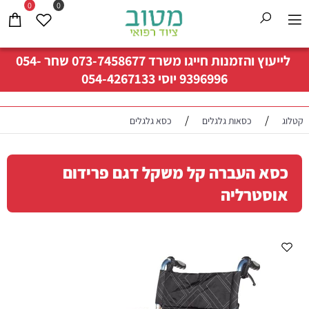
0
0
לייעוץ והזמנות חייגו משרד
073-7458677
שחר
054-
9396996
יוסי
054-4267133
/
/
קטלוג
כסאות גלגלים
כסא גלגלים
כסא העברה קל משקל דגם פרידום
אוסטרליה