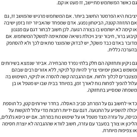
גם כאשר המשתמש מתיישב, זז מעט או קם.
יציבות היא הפרמטר החשוב ביותר. אם המשתמש מרגיש שהמושב זז, גם
אם התזוזה קטנה, הביטחון נפגע. אדם שמפחד שהאביזר יזוז בזמן ישיבה
או קימה לא ישתמש בו בצורה רגועה. לכן חשוב לבחור דגם עם מנגנון
קיבוע ברור, חיבור יציב ויכולת נשיאה שמתאימה למשקל המשתמש. אם
מדובר באדם כבד משקל, יש לבדוק שהמוצר מתאים לכך ולא להסתפק
בהערכה כללית.
גם ניקיון ותחזוקה הם חלק בלתי נפרד מהבחירה. אביזר שנמצא בשירותים
ומשמש באופן יומיומי צריך להיות קל לניקוי, ללא אזורים רבים שבהם
מצטברים לכלוך ולחות. אם ההגבהה קשה להסרה או לניקוי, השימוש בה
עלול להפוך לפחות נוח לאורך זמן, במיוחד בבית שבו יש מטפל או בן
משפחה שמסייע בתחזוקה.
כדאי לחשוב גם על המרחב סביב האסלה. בחדר שירותים קטן, כל תוספת
יכולה להשפיע על התנועה. דגם עם ידיות רחבות מדי עלול להקשות על
כניסה, על עזרה מצד מטפל או על שימוש נוח במרחב. אם יש כיסא גלגלים,
הליכון או צורך במעבר עם עזרה, חשוב לוודא שההגבהה לא יוצרת חסימה
או צפיפות מיותרת.