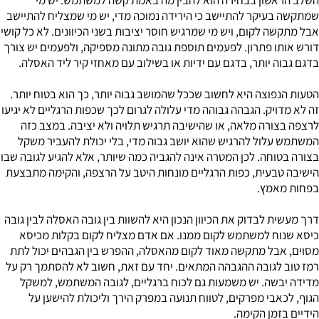
שמתקשה בעיקר להתיישב כי הירידה נמוכה מדי, יש מי שמצליח להתיישב
אבל מתקשה לקום, ויש מי שמרגיש חוסר יציבות בשני הכיוונים. לא כל קושי
דורש אותו פתרון. לפעמים תוספת גובה מתונה מספיקה, ולפעמים יש צורך
בדגם גבוה יותר, בדגם עם ידיות או בשילוב עם מאחזי קיר ליד האסלה.
הטעות הנפוצה היא לחשוב שככל שהמושב גבוה יותר, כך הוא בטוח יותר.
זה לא מדויק. הגבהה גבוהה מדי עלולה לגרום לכך שכפות הרגליים לא יגיעו
לרצפה בצורה מלאה, או שהישיבה תרגיש תלויה ולא יציבה. במצב כזה
המשתמש עלול להרגיש שהוא יושב גבוה מדי, בלי יכולת להעביר משקל
בצורה בטוחה. לכן המטרה אינה להגביה כמה שיותר, אלא להגיע לגובה שבו
הישיבה טבעית, כפות הרגליים מונחות היטב על הרצפה, והקימה מתבצעת
בפחות מאמץ.
דרך מעשית לבדוק את הכיוון הנכון היא להשוות בין גובה האסלה לבין גובה
כיסא שנוח למשתמש לקום ממנו. אם אדם מצליח לקום בקלות מכיסא
מסוים, אבל מתקשה מאוד לקום מהאסלה, ההפרש בין הגבהים יכול לתת
רמז טוב לגובה ההגבהה המתאים. יחד עם זאת, חשוב לא להסתמך רק על
מדידה יבשה. יש משמעות גם לכוח ברגליים, לגובה המשתמש, למשקל
הגוף, לכאבי מפרקים, לטווח תנועה במפרק הירך וליכולת להישען על
הידיים בזמן הקימה.