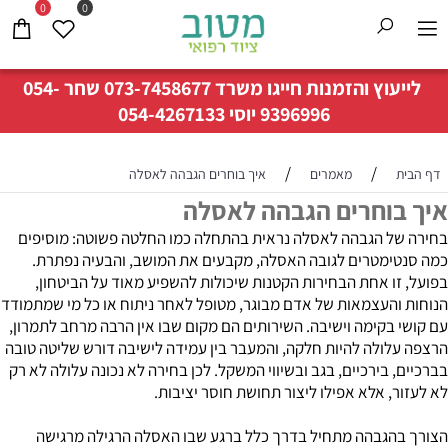
0
0
לייעוץ והזמנות חייגו משרד
073-7458677
שחר
054-
9396996
יוסי
054-4267133
/
/
דף הבית
מאמרים
איך בוחרים הגבהה לאסלה
איך בוחרים הגבהה לאסלה
בחירה של הגבהה לאסלה נראית בהתחלה כמו החלטה פשוטה: מוסיפים
כמה סנטימטרים לגובה האסלה, מקבעים את המושב, והבעיה נפתרת.
בפועל, זו אחת הבחירות הקטנות שיכולות להשפיע מאוד על הביטחון,
הנוחות והעצמאות של אדם מבוגר, מטופל לאחר ניתוח או כל מי שמתמודד
עם קושי בקימה וישיבה. השירותים הם מקום שבו אין הרבה מרחב לתמרון,
הרצפה עלולה להיות חלקה, והמעבר בין עמידה לישיבה דורש שליטה טובה
בברכיים, בירכיים, בגב ובשיווי המשקל. לכן בחירה לא נכונה עלולה לא רק
לא לעזור, אלא אפילו ליצור תחושת חוסר יציבות.
הצורך בהגבהה מתחיל בדרך כלל ברגע שבו האסלה הרגילה מרגישה