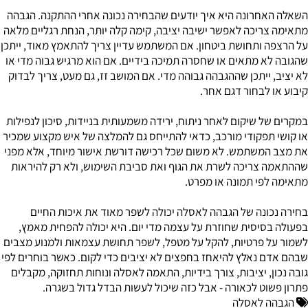
השאלה האחרונה היא איך יודעים שהבחירה נכונה אחרי ההתקנה. הגבהה
מתאימה צריכה לאפשר ישיבה יציבה, קימה קלה יותר, הנחת רגליים מלאה
על הרצפה ותחושת ביטחון. אם המשתמש עדיין צריך להתאמץ מאוד, ייתכן
שהגובה לא מתאים או שחסרה תמיכה בידיים. אם הוא מרגיש גבוה מדי או
לא יציב, ייתכן שההגבהה גבוהה מדי. אם המושב זז, גם מעט, צריך לבדוק
קיבוע או לבחור דגם אחר.
במקרים של שיקום לאחר ניתוח, ירידה משמעותית בניידות, סיכון לנפילות
או קושי תפקודי מורכב, כדאי להתייחס גם להמלצה של איש מקצוע שמכיר
את מצב המשתמש. לא משום שכל רכישה דורשת אישור מיוחד, אלא מפני
שההתאמה צריכה לשרת את הגוף ואת סביבת השימוש, ולא רק להיראות
מתאימה לפי תמונה או מפרט.
בחירה נכונה של הגבהה לאסלה יכולה לשפר מאוד את איכות החיים
בפעולה בסיסית שחוזרת על עצמה מדי יום. היא יכולה להפחית מאמץ,
לשמור על פרטיות, להקל על מטפל, לשפר תחושת עצמאות ולמנוע מצבים
שבהם אדם נאלץ להיאחז בחפצים לא יציבים כדי לקום. כאשר בוחרים לפי
גובה נכון, יציבות, צורך בידיות, התאמה לאסלה ונוחות תחזוקה, מקבלים
פתרון פשוט לכאורה - אבל כזה שיכול לעשות הבדל גדול בשגרה.
הגבהה לאסלה