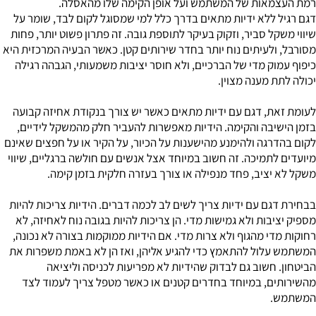
רמת העצמאות של המשתמש ועל אופן הקימה שלו מהאסלה.
דגם רגיל ללא ידיות מתאים בדרך כלל למי שמסוגל לקום לבד, שומר על
שיווי משקל סביר, וזקוק בעיקר לתוספת גובה. זה פתרון פשוט יותר, פחות
מסורבל, ולעיתים נוח יותר בחדר שירותים קטן. כאשר הבעיה המרכזית היא
כיפוף עמוק מדי של הברכיים, ולא חוסר יציבות משמעותי, הגבהה רגילה
יכולה לתת מענה מצוין.
לעומת זאת, דגם עם ידיות מתאים כאשר יש צורך בנקודת אחיזה קבועה
בזמן הישיבה והקימה. הידיות מאפשרות להעביר חלק מהמשקל לידיים,
לקום בהדרגה ולהימנע מהישענות על הכיור, על הקיר או על חפצים שאינם
מיועדים לתמיכה. זה חשוב במיוחד אצל אנשים עם חולשה ברגליים, שיווי
משקל לא יציב, פחד מנפילה או צורך בעזרה חלקית בזמן קימה.
בבחירת דגם עם ידיות צריך לשים לב לכמה דברים. הידיות צריכות להיות
מספיק יציבות ולא גמישות מדי. הן צריכות להיות בגובה נוח לאחיזה, לא
רחוקות מדי מהגוף ולא צרות מדי. אם הידיות ממוקמות בצורה לא נכונה,
המשתמש עלול להתאמץ כדי להגיע אליהן, ואז הן לא באמת משפרות את
הביטחון. חשוב גם לבדוק שהידיות לא מפריעות לכניסה וליציאה
מהשירותים, במיוחד בחדרים קטנים או כאשר מטפל צריך לעמוד לצד
המשתמש.