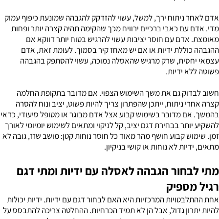
אדם לאחר ניתוח ירך, למשל, עשוי להזדקק להגבהה שמונעת כיפוף עמוק
מדי. אדם עם כאבי ברכיים ירוויח מכך שהקימה תהיה קצרה יותר ופחות
מאומצת. אדם עם חוסר יציבות עשוי להרגיש בטוח יותר דווקא אם
ההגבהה כוללת ידיות או אם יש מאחז קיר בסמוך. לעומת זאת, אדם
עצמאי יחסית, שרק מרגיש שהאסלה נמוכה, עשוי להסתפק בהגבהה
פשוטה ללא ידיות.
חשוב לבדוק גם את משך השימוש הצפוי. אם מדובר בתקופת החלמה
קצרה אחרי ניתוח, ייתכן שהפתרון צריך להיות פשוט, יציב ונוח להסרה
בהמשך. אם מדובר בשימוש קבוע אצל אדם מבוגר או מטופל סיעודי, כדאי
להשקיע יותר בבחירת דגם יציב, קל לניקוי ומתאים לשימוש יומיומי לאורך
זמן. שימוש קבוע חושף מהר מאוד כל חוסר נוחות קטן: מושב שזז, גובה לא
מתאים, ידיות לא נוחות או קושי בניקיון.
מתי לבחור הגבהה לאסלה עם ידיות ומתי דגם
רגיל מספיק
אחת ההתלבטויות המרכזיות היא האם לבחור דגם עם ידיות. ידיות יכולות
להיות יתרון גדול, אבל הן לא תמיד הכרחיות. ההחלטה צריכה להתבסס על