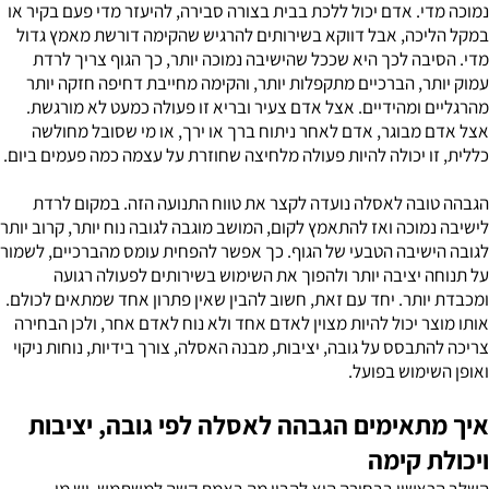
נמוכה מדי. אדם יכול ללכת בבית בצורה סבירה, להיעזר מדי פעם בקיר או
במקל הליכה, אבל דווקא בשירותים להרגיש שהקימה דורשת מאמץ גדול
מדי. הסיבה לכך היא שככל שהישיבה נמוכה יותר, כך הגוף צריך לרדת
עמוק יותר, הברכיים מתקפלות יותר, והקימה מחייבת דחיפה חזקה יותר
מהרגליים ומהידיים. אצל אדם צעיר ובריא זו פעולה כמעט לא מורגשת.
אצל אדם מבוגר, אדם לאחר ניתוח ברך או ירך, או מי שסובל מחולשה
כללית, זו יכולה להיות פעולה מלחיצה שחוזרת על עצמה כמה פעמים ביום.
הגבהה טובה לאסלה נועדה לקצר את טווח התנועה הזה. במקום לרדת
לישיבה נמוכה ואז להתאמץ לקום, המושב מוגבה לגובה נוח יותר, קרוב יותר
לגובה הישיבה הטבעי של הגוף. כך אפשר להפחית עומס מהברכיים, לשמור
על תנוחה יציבה יותר ולהפוך את השימוש בשירותים לפעולה רגועה
ומכבדת יותר. יחד עם זאת, חשוב להבין שאין פתרון אחד שמתאים לכולם.
אותו מוצר יכול להיות מצוין לאדם אחד ולא נוח לאדם אחר, ולכן הבחירה
צריכה להתבסס על גובה, יציבות, מבנה האסלה, צורך בידיות, נוחות ניקוי
ואופן השימוש בפועל.
איך מתאימים הגבהה לאסלה לפי גובה, יציבות
ויכולת קימה
השלב הראשון בבחירה הוא להבין מה באמת קשה למשתמש. יש מי