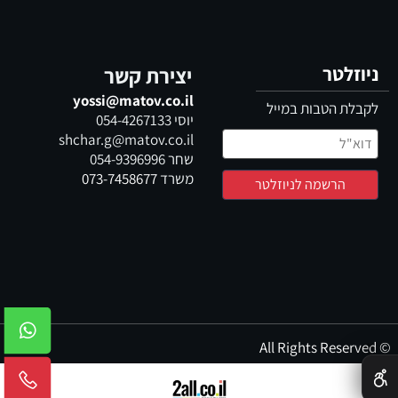
ניוזלטר
יצירת קשר
yossi@matov.co.il
לקבלת הטבות במייל
יוסי
054-4267133
shchar.g@matov.co.il
שחר
054-9396996
משרד
073-7458677
© All Rights Reserved
✕