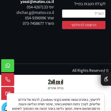
yossi@matov.co.il
לקבלת הטבות במייל
יוסי
054-4267133
shchar.g@matov.co.il
שחר
054-9396996
משרד
073-7458677
© All Rights Reserved
✕
בניית אתרים
לידיעתך, באתרנו נעשה שימוש בקבצי Cookies, לרבות של צדדים
שלישיים, לצורך ניתוח השימוש באתר, שיפור חוויית הגלישה והצגת
פרסום מותאם אישית. המשך גלישה באתר מהווה את הסכמתך לשימוש