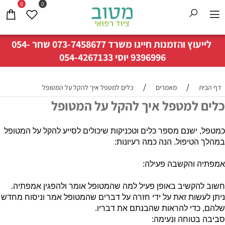
0
0
לייעוץ והזמנות חייגו משרד
073-7458677
שחר
054-
9396996
יוסי
054-4267133
/
/
דף הבית
מאמרים
כלים למטפל איך להקל על המטופל
כלים למטפל איך להקל על המטופל
כמטפל, ישנם מספר כלים וטכניקות שיכולים לסייע להקל על המטופל
במהלך הטיפול. הנה כמה רעיונות:
אמפתיה והקשבה פעילה:
חשוב להקשיב באופן פעיל למה שהמטופל אומר ולהפגין אמפתיה.
ניתן לעשות זאת על ידי חזרה על דברים שהמטופל אמר וניסוח מחדש
שלהם, כדי להראות שהבנתם את דבריו.
סביבה בטוחה ונעימה: