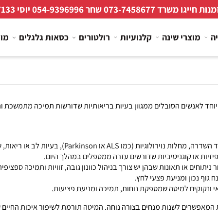
 חייגו משרד
073-7458677
שחר
054-9396996
יוסי
267133
מוצרי שינה
קלנועיות
רולטורים
כסאות גלגלים
מוצרי
ים הסובלים ממגוון בעיות בריאותיות שדורשות תמיכה מתמשכת ותחזוקה י
ת לב או ריאות, שמצריכים טיפול סיעודי אינטנסיבי.
או קוגניטיביות שדורשים עזרה ממטפלים במהלך היום.
ם או תאונות שבהן יש צורך בניהול כוונון גובה, זוויות ותמיכה ספציפית
כון ומניעת פצעי לחץ.
קים למיטה שמספקת נוחות, תמיכה ומניעת פציעות.
המאפשרים לשנות מנחים בצורה נוחה. המיטה תורמת לשיפור איכות החיים 