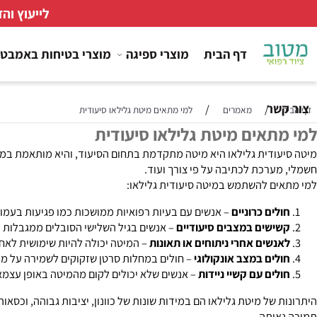
לייעוץ והזמנות
דף הבית
מוצרי ספיגה
מוצרי בטיחות באמבטיה
ר
/
/
מאמרים
למי מתאים מיטת גלילאו סיעודית
תאים מיטת גלילאו סיעודית
דית גלילאו היא מיטה מתקדמת בתחום הסיעוד, והיא מותאמת במיוחד לאנש
ערכת לכתיבה על פי צורך ועוד.
ם להשתמש במיטה סיעודית גלילאו:
ים כרוניים
– אנשים עם בעיות רפואיות ממושכות כמו פגיעות בעמוד השדרה, מחלות נוירולוגיות (כמו ALS או Parkinson), בעיו
שים במצבים סיעודיים
– אנשים בגיל השלישי הסובלים ממגבלות פיזיות 
שים אחרי ניתוחים או תאונות
– המיטה יכולה להיות שימושית לאחר ניתוחי
ים במצב אונקולוגי
– חולים במחלות סרטן שזקוקים לשמירה על מנח גוף נ
ים עם קשיי ניידות
– אנשים שלא יכולים לקום מהמיטה באופן עצמאי וזקו
 של מיטת גלילאו הם במידות שונות של כוונון, יציבות גבוהה, וכסאות 