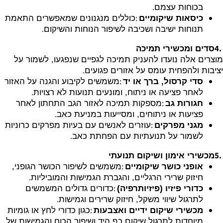
.
בכוחות עצמם
:
כיסאות שיקומיים
כוללים מנגנונים שמאפשרים התאמת
.
תנוחות ישיבה ושכיבה לשיפור הנוחות והשיקום
4.
סדים ומכשירי תמיכה
מוצרים אלה נועדו להעניק תמיכה לגפיים שנפגעו, לשמור על
.
יציבות ולהפחית עומס על אזורים פגועים
:
סדי קרסול, ברך או יד
משמשים לקיבוע והגנה על האזור
.
לאחר פציעה או ניתוח, ומונעים תנועות לא רצויות
:
חגורות גב
מספקות תמיכה לאזור הגב התחתון לאחר
.
פציעות או ניתוחים, ומסייעות במניעת כאב
:
מגני מפרקים
עוזרים לאנשים עם בעיות מפרקים כרוניות
.
לשמור על תנועתיות עם הפחתת כאב
5.
מכשירי אימון ושיקום תנועתי
:
אופני כושר שיקומיים
משמשים לשיפור הכושר הגופני,
.
חיזוק שרירי הרגליים, והגברת הגמישות והמוביליות
:
כדורי פיזיו (פיזיותרפיה)
כדורים גדולים המשמשים
.
לתרגול שיווי משקל, חיזוק שרירים וגמישות
:
מכשירי שיקום ידיים ואצבעות
כגון כדורי לחץ או גומיות
מיוחדות לתרגול שיקום כף היד ושיפור הכוח והגמישות של