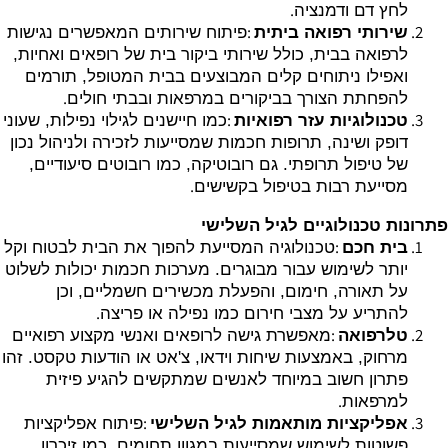
.
לחץ דם ודמנציה
:
שירותי רפואה ביתית
פיתוח שירותים המאפשרים נגישות
לרפואה בבית, כולל שירותי ביקור בית של רופאים ואחיות,
ואפילו ניתוחים קלים המבוצעים בבית המטופל, תורמים
.
להפחתת הצורך בביקורים במרפאות ובבתי חולים
:
טכנולוגיות עזר רפואיות
כמו חיישנים לגילוי נפילות, שעוני
דופק ושינה, תרופות חכמות שמסייעות לזכירה ולניהול נכון
של טיפול תרופתי. גם רובוטיקה, כמו רובוטים סיעודיים,
.
מסייעת רבות בטיפול בקשישים
פתרונות טכנולוגיים לגיל השלישי
:
בית חכם
טכנולוגיה המסייעת להפוך את הבית לבטוח וקל
יותר לשימוש עבור מבוגרים. מערכות חכמות יכולות לשלוט
על תאורה, חימום, והפעלת מכשירים חשמליים, וכן
.
להתריע על מצבי חירום כמו נפילה או פריצה
:
טלרפואה
מאפשרת גישה לרופאים ואנשי מקצוע רפואיים
מרחוק, באמצעות שיחות וידאו, צ'אט או הודעות טקסט. זהו
פתרון חשוב במיוחד לאנשים שמתקשים להגיע פיזית
.
למרפאות
:
אפליקציות מותאמות לגיל השלישי
פיתוח אפליקציות
פשוטות לשימוש שמסייעות במגוון תחומים, כמו זיכרון