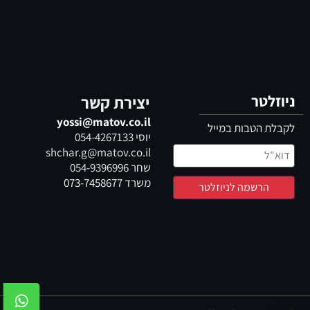
ניוזלטר
יצירת קשר
yossi@matov.co.il
לקבלת הטבות במייל
יוסי
054-4267133
shchar.g@matov.co.il
שחר
054-9396996
משרד
073-7458677