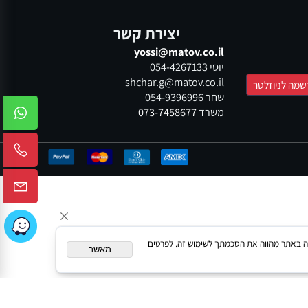
ום מאובטח
משלוחים בכל הארץ
יצירת קשר
yossi@matov.co.il
יוסי
054-4267133
shchar.g@matov.co.il
שחר
054-9396996
משרד
073-7458677