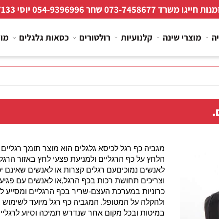
 חייגו משרד
073-7458677
שחר
054-9396996
יוסי
267133
מוצרי שינה
קלנועיות
רולטורים
כסאות גלגלים
מוצרי
מגביה כף רגל לכיסא גלגלים הוא מוצר תומך רגליים
הלחץ על כף הרגליים ולמניעת פצעי לחץ באזור הרגליים
לאנשים נמוכיםעם רגלים קצרות או לאנשים שאינם יכולים
וצריכים תחושת רכות בכף הרגל,או לאנשים עם פגיעות 
כרוניות במערכת העצם-שריר בכף הרגליים ומסייע לה
ולהקלה על המטופל. המגביה כף רגל מיועד לשימוש בכי