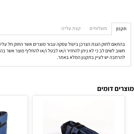
משלוחים
קצת עלינו
חוק הגנת הצרכן ביטול עסקה עבור מוצרים אשר החוק חל עליהם אפשרי בתוך 14 יום מקבלת המוצר וזאת במידה ולא נעשה שימוש ומוחזר 
 לשים לב כי לא ניתן להחזיר ו/או לבטל ו/או להחליף מוצר אשר בהגדרתו 
בה יש לעיין בתקנון המלא באתר.
 דומים