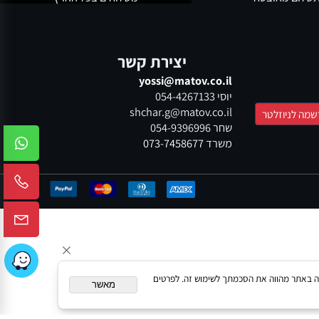
ום מאובטח
משלוחים בכל הארץ
יצירת קשר
yossi@matov.co.il
יוסי
054-4267133
shchar.g@matov.co.il
שחר
054-9396996
משרד
073-7458677