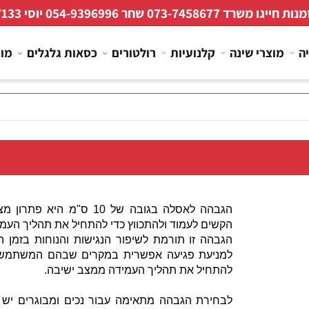
 חייגו משרד
073-7458677
שחר
054-9396996
יוסי
267133
מוצרי שינה
קלנועיות
רולטורים
כסאות גלגלים
מוצרי
הגבהה לאסלה בגובה של 10 ס"מ היא פת
הקשים לעמוד ולהתכווץ כדי להתחיל את תהליך העמידה
הגבהה זו תורמת לשיפור הנגישות והנוחות בזמן הק
למניעת פגיעה אפשרית במקרים שבהם המשתמש צר
להתחיל את תהליך העמידה ממצב ישיבה.