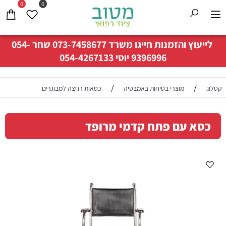
0
0
לייעוץ והזמנות חייגו משרד
073-7458677
שחר
054-
9396996
יוסי
054-4267133
/
/
קטלוג
מוצרי בטיחות באמבטיה
כסאות רחצה למבוגרים
כסא עם פתח קדמי מרופד