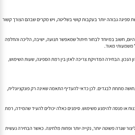
 ומפחית חשש מתזוזה או דליפות. עבור הילד או בן הנוער, זו לא רק
 ספיגה גבוהה יותר בעקבות קושי בשליטה, ויש מקרים שבהם הצורך קשור
ום, חשוב במיוחד לבחור חיתול שמאפשר תנועה, ישיבה, הליכה והחלפה
שמעותי מאוד.
נכון. הבחירה המדויקת צריכה לאזן בין רמת הספיגה, שעות השימוש,
חושה מתחת לבגדים. לכן כדאי להעדיף התאמה שאינה רק פונקציונלית,
וח או מנסה להימנע משימוש. סימנים כאלה יכולים להעיד שהמידה, רמת