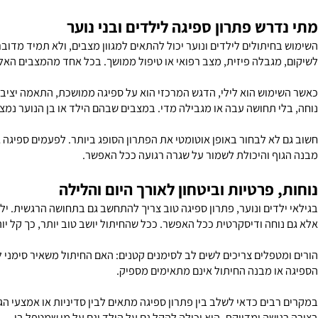
כונה היא זו שמצליחה לשלב בין ספיגה טובה לבין תחושה כמה שיותר טבע
ית של ספיגה - זו שאלה של נוחות, שקט נפשי ושמירה על תחושת כבוד.
רש פתרון ספיגה לילדים ובני נוער
יתולים לילדים ונוער יכול להתאים למגוון מצבים, ולא תמיד מדובר באו
מגבלה פיזית, מצב רפואי או טיפול ממושך. בכל אחד מהמצבים האלה הבח
מוש הוא לילי, הדגש המרכזי הוא על ספיגה ממושכת, התאמה יציבה לגוף 
י תחושה עבה או מגבילה מדי. במצבים שבהם הילד או בן הנוער נמצא במס
א לבחור באופן אוטומטי את הפתרון הסופג ביותר. לפעמים ספיגה גבוהה 
ף והיכולת לשמור על שגרה רגועה ככל האפשר.
 פרטיות וביטחון לאורך היום והלילה
דים ונוער, פתרון ספיגה טוב צריך להתחשב גם בתחושה הרגשית. ילד או 
חה ודיסקרטית ככל האפשר. ככל שהחיתול יושב טוב יותר, כך קל יותר לשמ
פלים צריכים לשים לב לסימנים קטנים: האם החיתול משאיר סימני לחץ, ה
ו מבנה החיתול אינם מתאימים מספיק.