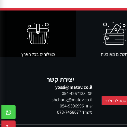
ר שגרה פשוטה יותר, נקייה יותר ופחות מלחיצה. כאשר הבחירה נעשית
ום מאובטח
משלוחים בכל הארץ
יצירת קשר
yossi@matov.co.il
יוסי
054-4267133
shchar.g@matov.co.il
שחר
054-9396996