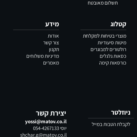
תשלום מאובטח
קטלוג
מידע
מוצרי בטיחות למקלחת
אודות
מיטות סיעודיות
צור קשר
רולטורים למבוגרים
תקנון
כסאות גלגלים
מדיניות משלוחים
כורסאות קימה
מאמרים
ניוזלטר
יצירת קשר
yossi@matov.co.il
לקבלת הטבות במייל
יוסי
054-4267133
shchar.g@matov.co.il