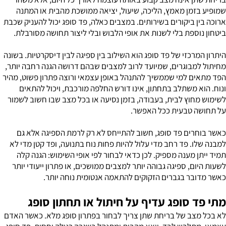
שמופיע בזמן מאמץ, הליכה, שיעול, יציאה ממושכת מהבית או המתנה
ארוכה בין ביקורים בשירותים. במצבים כאלה, פד סופג יכול להעניק שכבת
ביטחון נוספת בלי לשנות את אופי הלבוש ובלי ליצור תחושה מסורבלת.
היתרון המרכזי של פד סופג הוא השילוב בין ספיגה לבין דיסקרטיות. בשונה
מחיתול למבוגרים, שמיועד לרוב למצבים שבהם דרושה הגנה רחבה יותר,
הפד מתאים למי שממשיך להתנהל באופן עצמאי ורוצה פתרון פשוט, מהיר
ונוח. הוא משתלב בתחתון, אינו דורש החלפה מורכבת, ויכול להתאים
לשימוש מחוץ לבית, בעבודה, בזמן נסיעה או בכל מצב שבו חשוב לשמור
על תחושה טבעית ככל האפשר.
כאשר בוחרים פד סופג, חשוב להתייחס לא רק לרמת הספיגה אלא גם
למבנה שלו. פד רחב מדי עלול להיות פחות נוח בתנועה, ופד קטן מדי לא
תמיד ייתן מענה מספיק. לכן כדאי לבחור לפי אופי השימוש: הגנה קלה
לשעות היום, ספיגה גבוהה יותר למצבים ממושכים, או פתרון ייעודי יותר
כאשר מדובר בגברים הזקוקים להתאמה אנטומית נוחה יותר.
מתי פד סופג עדיף על חיתול או תחתון סופג
לא בכל מצב של בריחת שתן צריך לבחור בפתרון סופג מלא. כאשר האדם