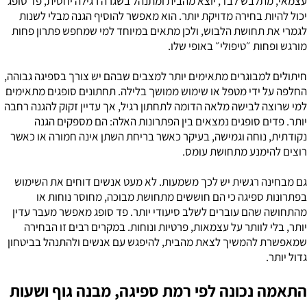
עצמאי, מתלבש לבד, יוצא מהבית ומתנהל בשגרה רגילה יחסית, פד סופג
יכול להיות בחירה מדויקת יותר. הוא מאפשר להוסיף הגנה מבלי לשנות
לגמרי את תחושת הלבוש, ולכן מתאים במיוחד למי שמחפש פתרון פחות
מורגש ופחות ״טיפולי״ באופי שלו.
חיתולים למבוגרים מתאימים יותר למצבים שבהם יש צורך בספיגה גבוהה,
החלפה על ידי מטפל או שימוש ממושך בלילה. תחתונים סופגים מתאימים
למי שרוצה לבישה מלאה הדומה לתחתון רגיל, אך עדיין זקוק להגנה רחבה
יותר. פדים סופגים נמצאים בין הפתרונות האלה: הם מספקים הגנה
נקודתית, נוחה וגמישה, בעיקר כאשר בריחת השתן אינה חמורה או כאשר
רוצים להימנע מתחושת עומס.
גם מבחינה רגשית יש לכך משמעות. לא מעט אנשים דוחים את השימוש
בפתרונות ספיגה כי הם חוששים מתחושת מבוכה, מחוסר נוחות או
מהתחושה שהם עוברים לשלב סיעודי יותר. פד סופג מאפשר מעבר עדין
יותר, בלי לוותר על עצמאות, פרטיות ונוחות. במקרים רבים זו הבחירה
שמאפשרת להמשיך לצאת מהבית, להיפגש עם אנשים ולהתנהל בביטחון
גדול יותר.
התאמה נכונה לפי רמת ספיגה, מבנה גוף ושעות