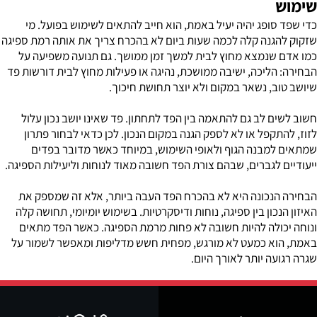
שימוש
כדי שפד סופג יהיה יעיל באמת, הוא חייב להתאים לשימוש בפועל. מי
שזקוק להגנה קלה לכמה שעות ביום לא בהכרח צריך את אותה רמת ספיגה
כמו אדם שנמצא מחוץ לבית למשך זמן ממושך. גם תנועה משפיעה על
הבחירה: הליכה, ישיבה ממושכת, נהיגה או פעילות מחוץ לבית דורשות פד
שיושב טוב, נשאר במקום ולא יוצר תחושת חיכוך.
חשוב לשים לב גם להתאמה בין הפד לתחתון. פד שאינו יושב נכון עלול
לזוז, להתקפל או לא לספק הגנה במקום הנכון. לכן כדאי לבחור פתרון
שמתאים למבנה הגוף ולאופי השימוש, במיוחד כאשר מדובר בפדים
ייעודיים לגברים, שבהם צורת הפד חשובה מאוד לנוחות וליעילות הספיגה.
הבחירה הנכונה היא לא בהכרח הפד העבה ביותר, אלא זה שמספק את
האיזון הנכון בין ספיגה, נוחות ודיסקרטיות. בשימוש יומיומי, תחושה קלה
ונוחה יכולה להיות חשובה לא פחות מרמת הספיגה. כאשר הפד מתאים
באמת, הוא כמעט לא מורגש, מפחית חשש מדליפות ומאפשר לשמור על
שגרה רגועה יותר לאורך היום.