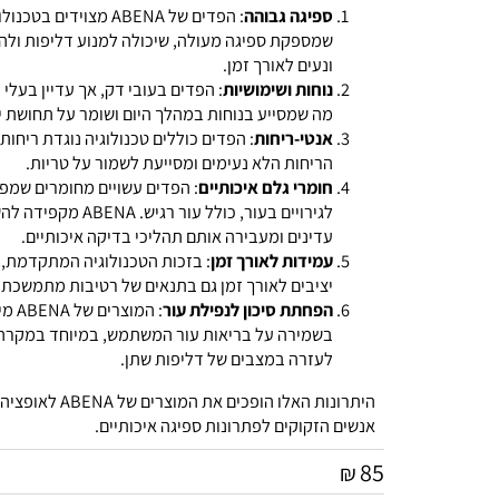
ספיגה גבוהה
: הפדים של ABENA מצוידים בטכ
שמספקת ספיגה מעולה, שיכולה למנוע דליפות ולהשאי
ונעים לאורך זמן.
נוחות ושימושיות
: הפדים בעובי דק, אך עדיין בעלי יכו
מה שמסייע בנוחות במהלך היום ושומר על תחושת יובש
אנטי-ריחות
: הפדים כוללים טכנולוגיה נוגדת ריחות, 
הריחות הלא נעימים ומסייעת לשמור על טריות.
חומרי גלם איכותיים
: הפדים עשויים מחומרים שמפחית
לגירויים בעור, כולל עור רגיש. A
עדינים ומעבירה אותם תהליכי בדיקה איכותיים.
עמידות לאורך זמן
: בזכות הטכנולוגיה המתקדמת, הפ
יציבים לאורך זמן גם בתנאים של רטיבות מתמשכת.
הפחתת סיכון לנפילת עור
: המוצרים ש
בשמירה על בריאות עור המשתמש, במיוחד במקרה של
לעזרה במצבים של דליפות שתן.
היתרונות האלו הופכים את המוצרי
אנשים הזקוקים לפתרונות ספיגה איכותיים.