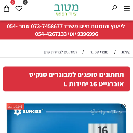
0
0
לייעוץ והזמנות חייגו משרד
073-7458677
שחר
054-
9396996
יוסי
054-4267133
/
/
קטלוג
מוצרי ספיגה
תחתונים לבריחת שתן
תחתונים סופגים למבוגרים סנקיס
אוברנייט 16 יחידות L
11+1 מתנה