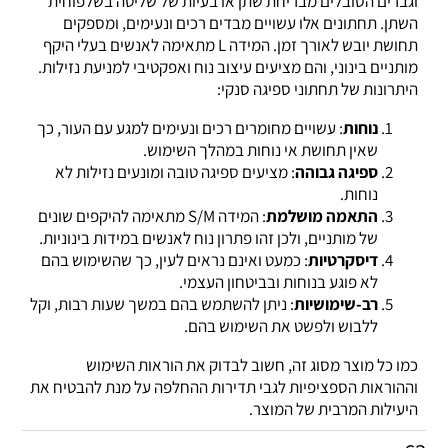
וגברים הסובלים מבריחת שתן או בעיות של שליטה בשלפוחית
השתן. תחתונים אלו עשויים מבדים רכים ונעימים, ומספקים
תחושת יובש לאורך זמן. המידה L מתאימה לאנשים בעלי היקף
מותניים בינוני, והם מציעים עיצוב נוח ואפקטיבי למניעת נזילות.
היתרונות של תחתוני ספיגה סנקי:
נוחות
: עשויים מחומרים רכים ונעימים למגע עם העור, כך
שאין תחושת אי נוחות במהלך השימוש.
ספיגה גבוהה
: מציעים ספיגה טובה ומונעים נזילות לא
נוחות.
התאמה מושלמת
: המידה S/M מתאימה להיקפים שונים
של מותניים, ולכן זהו פתרון נוח לאנשים במידות בינוניות.
דיסקרטיות
: כמעט ואינם נראים לעין, כך שהשימוש בהם
לא פוגע בנוחות ובביטחון העצמי.
רב-שימושיות
: ניתן להשתמש בהם במשך שעות רבות, וקל
ללבוש ולפשט את השימוש בהם.
כמו כל מוצר מסוג זה, חשוב לבדוק את הוראות השימוש
וההוראות הספציפיות לגבי תדירות ההחלפה על מנת להבטיח את
היעילות המרבית של המוצר.