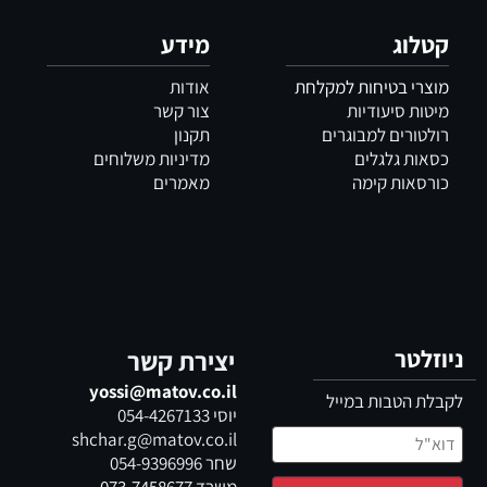
קטלוג
מידע
מוצרי בטיחות למקלחת
אודות
מיטות סיעודיות
צור קשר
רולטורים למבוגרים
תקנון
כסאות גלגלים
מדיניות משלוחים
כורסאות קימה
מאמרים
ניוזלטר
יצירת קשר
yossi@matov.co.il
לקבלת הטבות במייל
יוסי
054-4267133
shchar.g@matov.co.il
שחר
054-9396996
משרד
073-7458677