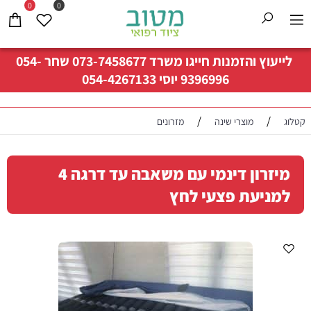
0
0
לייעוץ והזמנות חייגו משרד
073-7458677
שחר
054-
9396996
יוסי
054-4267133
/
/
קטלוג
מוצרי שינה
מזרונים
מיזרון דינמי עם משאבה עד דרגה 4
למניעת פצעי לחץ