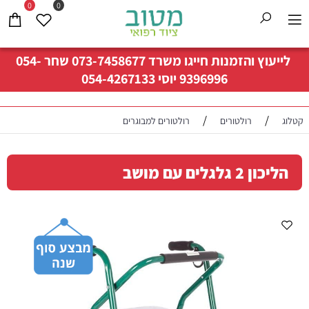
0
0
לייעוץ והזמנות חייגו משרד
073-7458677
שחר
054-
9396996
יוסי
054-4267133
/
/
קטלוג
רולטורים
רולטורים למבוגרים
הליכון 2 גלגלים עם מושב