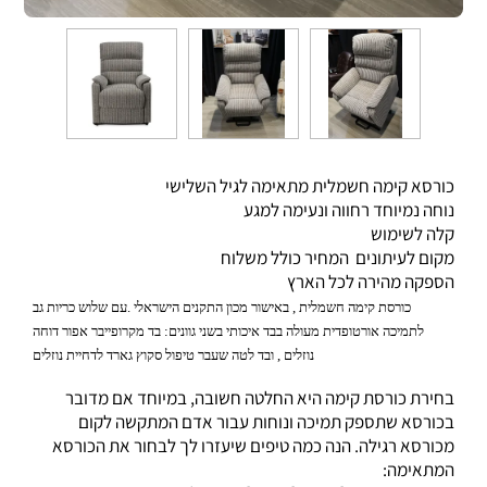
כורסא קימה חשמלית מתאימה לגיל השלישי
נוחה נמיוחד רחווה ונעימה למגע
קלה לשימוש
מקום לעיתונים המחיר כולל משלוח
הספקה מהירה לכל הארץ
כורסת קימה חשמלית , באישור מכון התקנים הישראלי .עם שלוש כריות גב
לתמיכה אורטופדית מעולה בבד איכותי בשני גוונים: בד מקרופייבר אפור דוחה
נוזלים , ובד לטה שעבר טיפול סקוץ גארד לדחיית נוזלים
בחירת כורסת קימה היא החלטה חשובה, במיוחד אם מדובר
בכורסא שתספק תמיכה ונוחות עבור אדם המתקשה לקום
מכורסא רגילה. הנה כמה טיפים שיעזרו לך לבחור את הכורסא
המתאימה
: