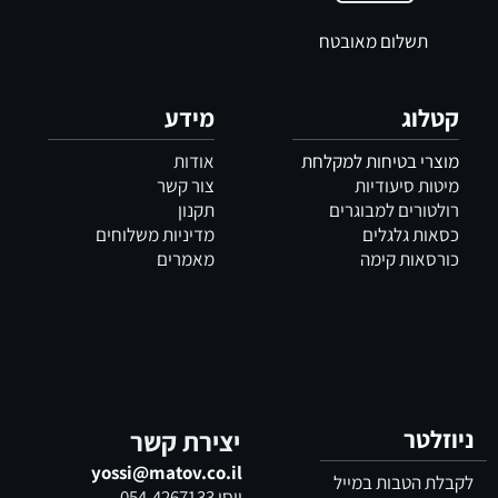
תשלום מאובטח
קטלוג
מידע
מוצרי בטיחות למקלחת
אודות
מיטות סיעודיות
צור קשר
רולטורים למבוגרים
תקנון
כסאות גלגלים
מדיניות משלוחים
כורסאות קימה
מאמרים
ניוזלטר
יצירת קשר
yossi@matov.co.il
לקבלת הטבות במייל
יוסי
054-4267133