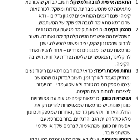
1.
התאמה אישית לגובה ולמשקל
:
חשוב לבדוק שהכורסא
מתאימה למשתמש מבחינת מידות ומשקל. לכורסאות
קימה ישנם דגמים המותאמים למגוון גדלים – ודא
שהכורסא מתאימה לגובה ולמשקל של המשתמש
.
2.
מנגנון הקימה
:
כורסאות קימה מגיעות עם מנגנונים
חשמליים המאפשרים הטיה קלה קדימה ואחורה. חשוב
לבדוק שהמנגנון שקט, יציב ופשוט להפעלה. ישנן
כורסאות עם שני מנגנונים נפרדים – אחד להטיה ואחד
לריקליינר, המאפשרים שליטה נפרדת על זווית הישיבה
והקימה
.
3.
נוחות ואיכות ריפוד
:
כדאי לבחור בכורסא עם ריפוד נעים
ומחזיק מעמד לאורך זמן. חשוב לבדוק גם שהמושב
עצמו מספק תמיכה טובה ולא שקוע מדי – זה יעזור
ליציבות ולנוחות בעת הקימה
.
4.
אפשרויות כוונון
:
כורסאות קימה מגיעות עם אפשרויות
כוונון שונות. יש כורסאות שמאפשרות להרים רק את
החלק האחורי ולהישען קדימה, ואחרות שמספקות כוונון
מלא כולל הטיית הגב והרגליים. בחר בכורסא עם
אפשרויות כוונון שמתאימות לצרכים שלך או של מי
שמשתמש בה
.
5.
ביטחון ובטיחות
:
יש לוודא שהכורסא עומדת בתווי תקן