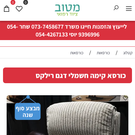
0
0
לייעוץ והזמנות חייגו משרד
073-7458677
שחר
054-
9396996
יוסי
054-4267133
/
/
קטלוג
כורסאות
כורסאות
כורסא קימה חשמלי דגם רילקס