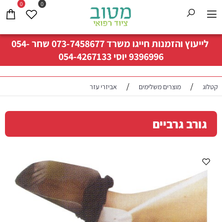
0
0
לייעוץ והזמנות חייגו משרד
073-7458677
שחר
054-
9396996
יוסי
054-4267133
/
/
קטלוג
מוצרים משלימים
אביזרי עזר
גורב גרביים