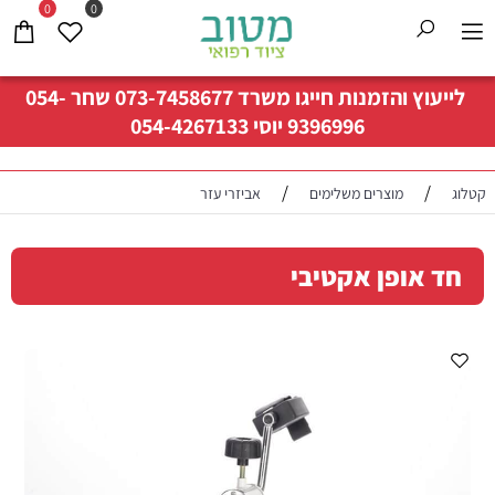
0
0
לייעוץ והזמנות חייגו משרד
073-7458677
שחר
054-
9396996
יוסי
054-4267133
/
/
קטלוג
מוצרים משלימים
אביזרי עזר
חד אופן אקטיבי