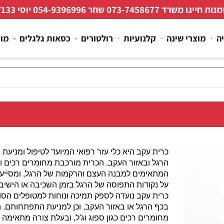
 חייגו משרד
073-7458677
שחר
054-9396996
יוסי
267133
מוצרי שינה
קלנועיות
רולטורים
כסאות גלגלים
מוצרי
כרית עקב היא כלי עזר רפואי המיועד לטיפול ומניעת פצ
הרגל ובאזור העקב. הכרית מורכבת מחומרים רכים ומפ
המתאימים למבנה העצם והרקמות של הרגל, ומסייעי
על נקודות התפוסה של הרגל בזמן השכיבה או הישיבה ל
כרית עקב נועדה לספק תמיכה ונוחות למטופלים הסובל
בכף הרגל או באזור העקב, וכן למניעת התפתחותם. הכר