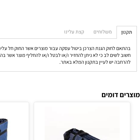
משלוחים
קצת עלינו
חוק הגנת הצרכן ביטול עסקה עבור מוצרים אשר החוק חל עליהם אפשרי בתוך 14 יום מקבלת המוצר וזאת במידה ולא נעשה שימוש ומוחזר 
 לשים לב כי לא ניתן להחזיר ו/או לבטל ו/או להחליף מוצר אשר בהגדרתו 
בה יש לעיין בתקנון המלא באתר.
 דומים