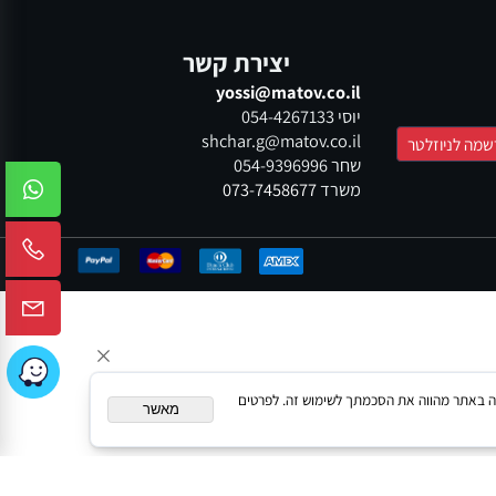
ום מאובטח
משלוחים בכל הארץ
יצירת קשר
yossi@matov.co.il
יוסי
054-4267133
shchar.g@matov.co.il
שחר
054-9396996
משרד
073-7458677