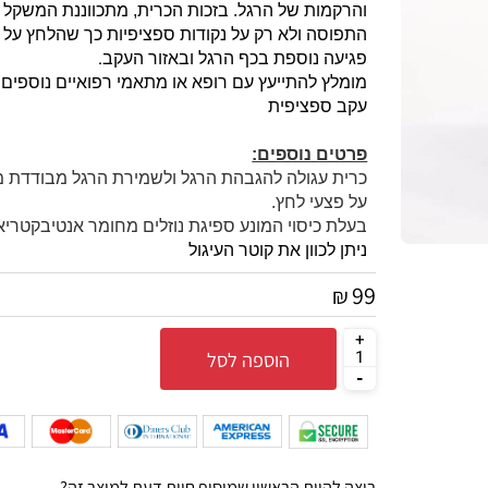
מחומרים רכים כגון ספוג וג'ל, ובעלת צורה מתאימה ל
והרקמות של הרגל. בזכות הכרית, מתכווננת המשקל על 
התפוסה ולא רק על נקודות ספציפיות כך שהלחץ על העו
.
פגיעה נוספת בכף הרגל ובאזור העקב
מומלץ להתייעץ עם רופא או מתאמי רפואיים נוספים לפ
עקב ספציפית
פרטים נוספים:
כרית עגולה להגבהת הרגל ולשמירת הרגל מבודדת מלח
על פצעי לחץ.
בעלת כיסוי המונע ספיגת נוזלים מחומר אנטיבקטריאלי.
ניתן לכוון את קוטר העיגול
99
₪
הוספה לסל