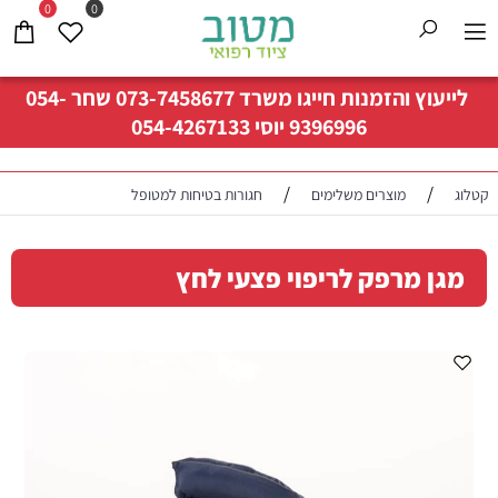
0
0
לייעוץ והזמנות חייגו משרד
073-7458677
שחר
054-
9396996
יוסי
054-4267133
/
/
קטלוג
מוצרים משלימים
חגורות בטיחות למטופל
מגן מרפק לריפוי פצעי לחץ