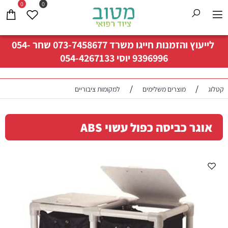
0
0
לייעוץ והזמנות חייגו משרד
073-7458677
שחר
054-
9396996
יוסי
054-4267133
/
/
קטלוג
מוצרים משלימים
למקומות ציבוריים
אוגר כביסה כפול עשוי ABS