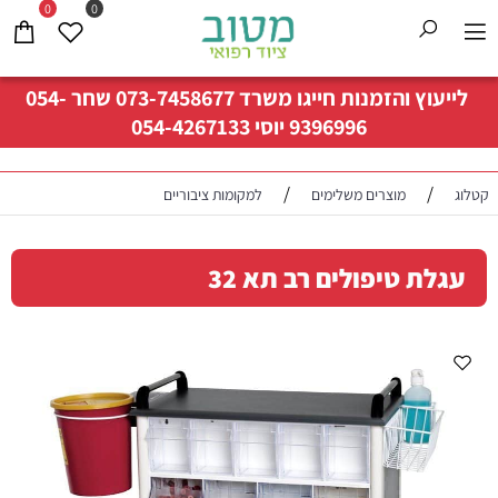
0
0
לייעוץ והזמנות חייגו משרד
073-7458677
שחר
054-
9396996
יוסי
054-4267133
/
/
קטלוג
מוצרים משלימים
למקומות ציבוריים
עגלת טיפולים רב תא 32