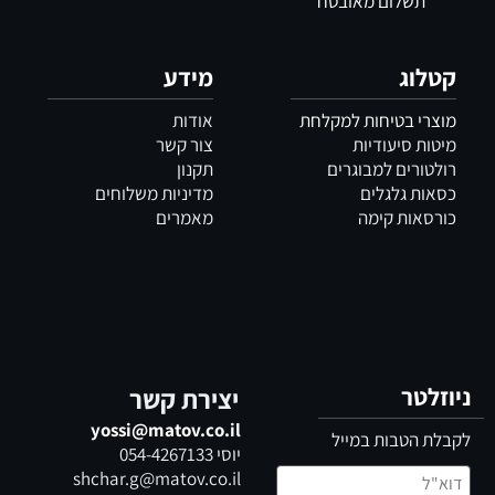
תשלום מאובטח
קטלוג
מידע
מוצרי בטיחות למקלחת
אודות
מיטות סיעודיות
צור קשר
רולטורים למבוגרים
תקנון
כסאות גלגלים
מדיניות משלוחים
כורסאות קימה
מאמרים
ניוזלטר
יצירת קשר
yossi@matov.co.il
לקבלת הטבות במייל
יוסי
054-4267133
shchar.g@matov.co.il