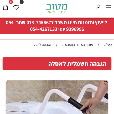
0
0
לייעוץ והזמנות חייגו משרד
073-7458677
שחר
054-
9396996
יוסי
054-4267133
/
/
קטלוג
מוצרי בטיחות באמבטיה
הגבהה לאסלה
‏‏הגבהה חשמלית לאסלה