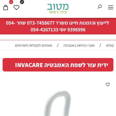
0
0
לייעוץ והזמנות חייגו משרד
073-7458677
שחר
054-
9396996
יוסי
054-4267133
/
/
קטלוג
מוצרי בטיחות באמבטיה
מאחזים למקלחת ולשירותים
ידית עזר לשפת האמבטיה INVACARE