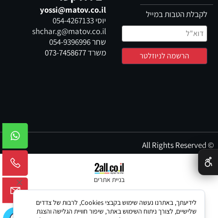
yossi@matov.co.il
לקבלת הטבות במייל
יוסי
054-4267133
shchar.g@matov.co.il
שחר
054-9396996
משרד
073-7458677
© All Rights Reserved
✕
בניית אתרים
לידיעתך, באתרנו נעשה שימוש בקבצי Cookies, לרבות של צדדים
שלישיים, לצורך ניתוח השימוש באתר, שיפור חוויית הגלישה והצגת