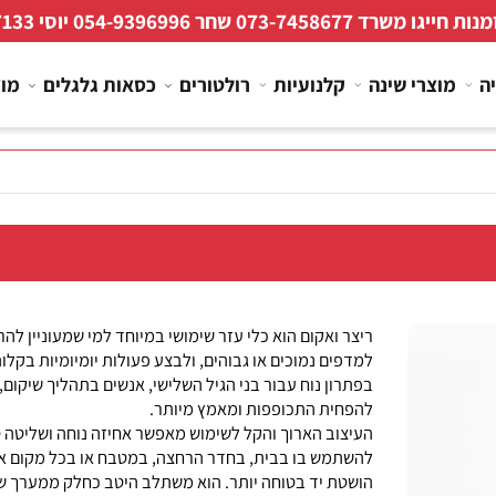
 חייגו משרד
073-7458677
שחר
054-9396996
יוסי
267133
מוצרי שינה
קלנועיות
רולטורים
כסאות גלגלים
מוצרי
ריצר ואקום הוא כלי עזר שימושי במיוחד למי שמעוניין להרים 
למדפים נמוכים או גבוהים, ולבצע פעולות יומיומיות בקלות ר
בפתרון נוח עבור בני הגיל השלישי, אנשים בתהליך שיקום, וכ
להפחית התכופפות ומאמץ מיותר.
העיצוב הארוך והקל לשימוש מאפשר אחיזה נוחה ושליטה טובה
להשתמש בו בבית, בחדר הרחצה, במטבח או בכל מקום אחר