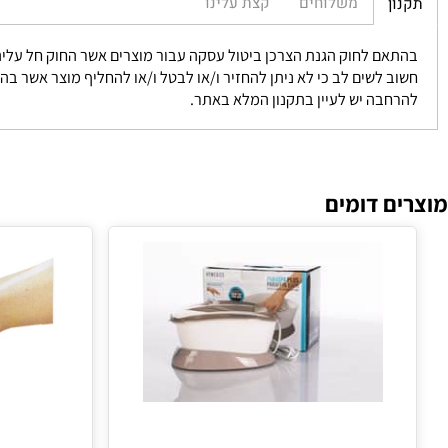
משלוחים
קצת עלינו
חוק הגנת הצרכן ביטול עסקה עבור מוצרים אשר החוק חל עליהם אפשרי בתוך 14 יום מקבלת המוצר וזאת במידה ולא נעשה שימוש ומוחזר 
 לשים לב כי לא ניתן להחזיר ו/או לבטל ו/או להחליף מוצר אשר בהגדרתו 
בה יש לעיין בתקנון המלא באתר.
 דומים